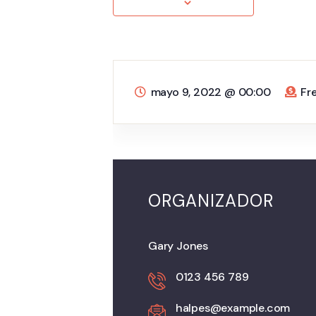
mayo 9, 2022
@
00:00
Fr
ORGANIZADOR
Gary Jones
0123 456 789
halpes@example.com