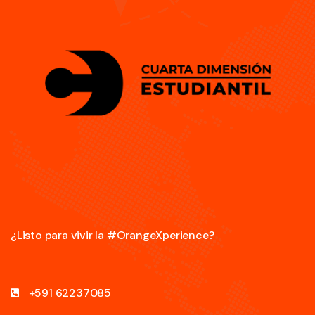
¿Listo para vivir la #OrangeXperience?
+591 62237085