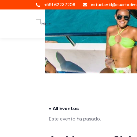
+591 62237208
estudiantil@cuartadi
« All Eventos
Este evento ha pasado.