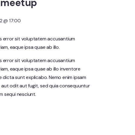
b meetup
22 @ 17:00
us error sit voluptatem accusantium
m, eaque ipsa quae ab illo.
us error sit voluptatem accusantium
am, eaque ipsa quae ab illo inventore
ae dicta sunt explicabo. Nemo enim ipsam
 aut odit aut fugit, sed quia consequuntur
m sequi nesciunt.