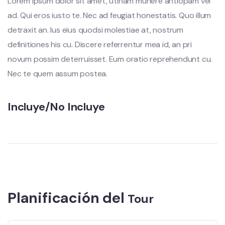
Lorem ipsum dolor sit amet, utinam munere antiopam vel
ad. Qui eros iusto te. Nec ad feugiat honestatis. Quo illum
detraxit an. Ius eius quodsi molestiae at, nostrum
definitiones his cu. Discere referrentur mea id, an pri
novum possim deterruisset. Eum oratio reprehendunt cu.
Nec te quem assum postea.
Incluye/No Incluye
Planificación del
Tour